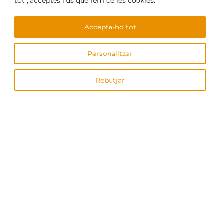
tot", acceptes l'ús que fem de les cookies.
Accepta-ho tot
LEGAL
Personalitzar
Política de privadesa
Política de qualitat
Rebutjar
Avís legal
Bones pràctiques
Punt d’informació per a l’acreditació de
competències professionals
NAVEGACIÓ
Qui som
Què fem
Portafolis